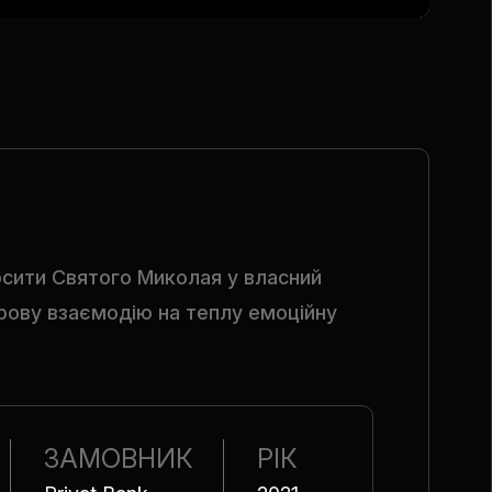
осити Святого Миколая у власний
рову взаємодію на теплу емоційну
ЗАМОВНИК
РІК