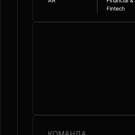
AR
Financial &
Fintech
КОМАНДА