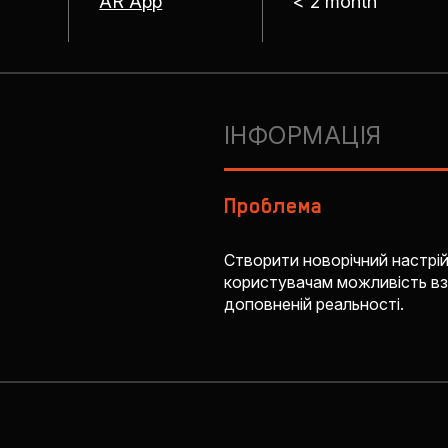
AR App
< 2 month
ІНФОРМАЦІЯ
Проблема
Створити новорічний настрій
користувачам можливість вз
доповненій реальності.