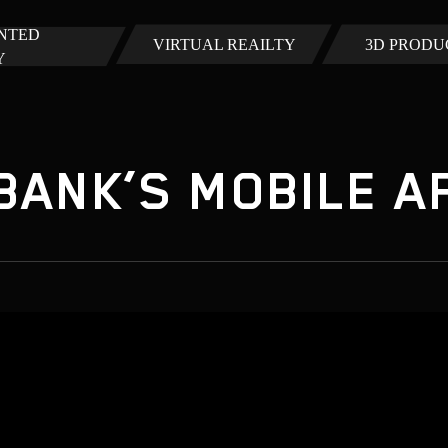
NTED
VIRTUAL REAILTY
3D PRODU
Y
 BANK’S MOBILE A