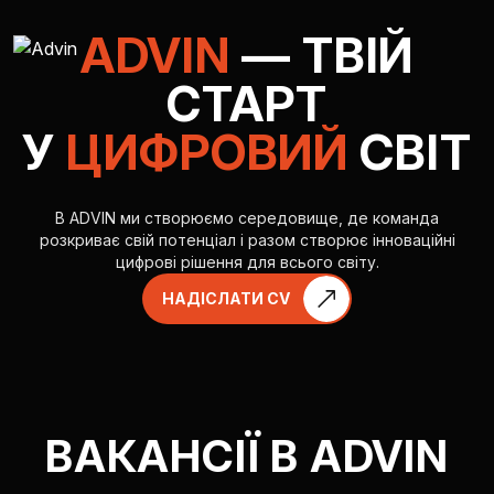
ADVIN
— ТВІЙ
СТАРТ
У
ЦИФРОВИЙ
СВІТ
AUGMENTED REALITY
В ADVIN ми створюємо середовище, де команда
розкриває свій потенціал і разом створює інноваційні
VIRTUAL REAILTY
цифрові рішення для всього світу.
НАДІСЛАТИ CV
3D PRODUCTION
КОМПАНІЯ
ВАКАНСІЇ В ADVIN
ЕКОСИСТЕМА КОМПАНІЙ ADVI