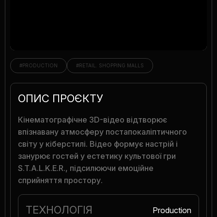
GLOBAL
#PRODUCTION
#RETAIL. SHOPPING MALLS
ОПИС ПРОЄКТУ
Кінематографічне 3D-відео відтворює
впізнавану атмосферу постапокаліптичного
світу у кіберстилі. Відео формує настрій і
занурює гостей у естетику культової гри
S.T.A.L.K.E.R., підсилюючи емоційне
сприйняття простору.
ТЕХНОЛОГІЯ
Production