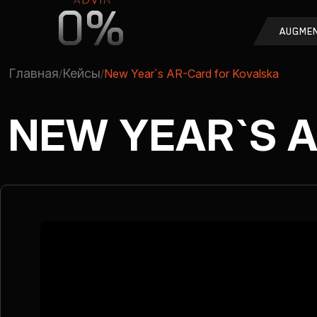
0%
AUGMEN
Главная
Кейсы
New Year`s AR-Card for Kovalska
NEW YEAR`S 