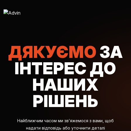
ДЯКУЄМО
ЗА
AUGMENTED REALITY
ІНТЕРЕС ДО
VIRTUAL REAILTY
НАШИХ
3D PRODUCTION
РІШЕНЬ
КОМПАНІЯ
Найближчим часом ми зв’яжемося з вами, щоб
ЕКОСИСТЕМА КОМПАНІЙ ADVI
надати відповідь або уточнити деталі