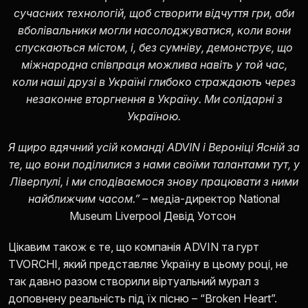
сучасних технологій, щоб створити відчуття гри, аби
вболівальники могли насолоджуватися, коли вони
спускаються містом, і, без сумніву, демонструє, що
міжнародна співпраця можлива навіть у той час,
коли наші друзі в Україні глибоко страждають через
незаконне вторгнення в Україну. Ми солідарні з
Україною.
Я щиро вдячний усій команді ADVIN і Вероніці Ясній за
те, що вони поділилися з нами своїми талантами тут, у
Ліверпулі, і ми сподіваємося знову працювати з ними
найближчим часом.” –
медіа-директор National
Museum Liverpool Девід Уотсон
Цікавим також є те, що компанія ADVIN та гурт
TVORCHI, який представляє Україну в цьому році, не
так давно разом створили віртуальний мурал з
доповнену реальність під їх пісню – “
Broken Heart
”.