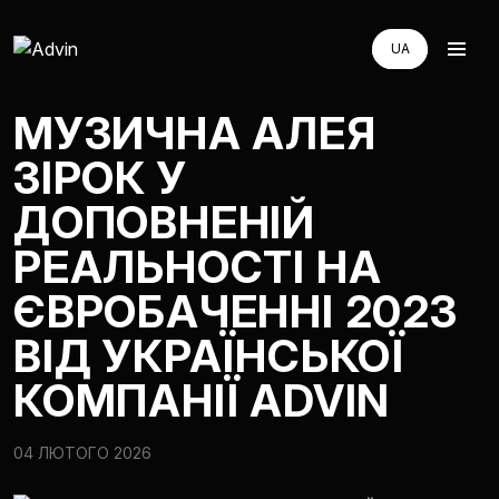
UA
UA
EN
EN
МУЗИЧНА АЛЕЯ
RU
RU
ЗІРОК У
AUGMENTED REALITY
ДОПОВНЕНІЙ
РЕАЛЬНОСТІ НА
VIRTUAL REAILTY
ЄВРОБАЧЕННІ 2023
3D PRODUCTION
ВІД УКРАЇНСЬКОЇ
КОМПАНІЇ ADVIN
КОМПАНІЯ
04 ЛЮТОГО 2026
ЕКОСИСТЕМА КОМПАНІЙ