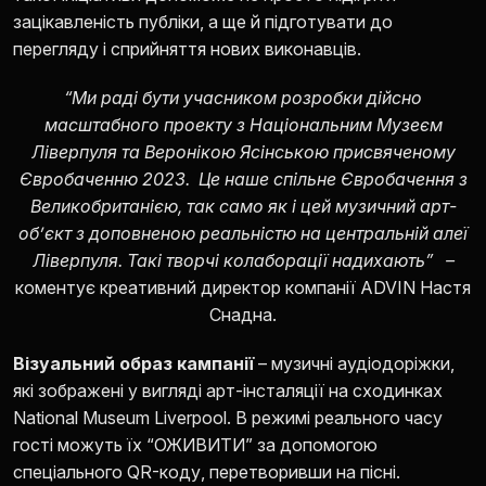
зацікавленість публіки, а ще й підготувати до
перегляду і сприйняття нових виконавців.
“Ми раді бути учасником розробки дійсно
масштабного проекту з Національним Музеєм
Ліверпуля та Веронікою Ясінською присвяченому
Євробаченню 2023. Це наше спільне Євробачення з
Великобританією, так само як і цей музичний арт-
об’єкт з доповненою реальністю на центральній алеї
Ліверпуля. Такі творчі колаборації надихають” –
коментує креативний директор компанії ADVIN Настя
Снадна.
Візуальний образ кампанії
– музичні аудіодоріжки,
які зображені у вигляді арт-інсталяції на сходинках
National Museum Liverpool. В режимі реального часу
гості можуть їх “ОЖИВИТИ” за допомогою
спеціального QR-коду, перетворивши на пісні.